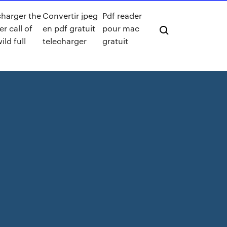
charger the
Convertir jpeg
Pdf reader
r call of
en pdf gratuit
pour mac
ild full
telecharger
gratuit