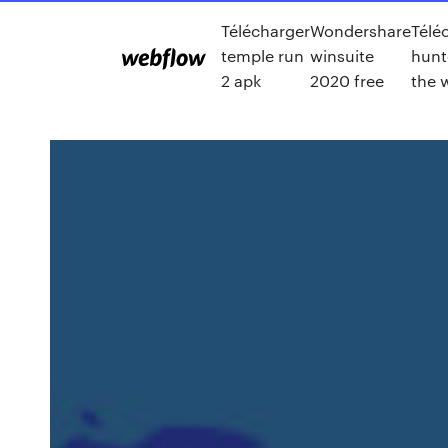
Télécharger
Wondershare
Télé
temple run
winsuite
hunte
2 apk
2020 free
the w